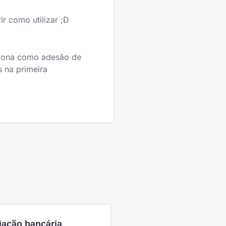
r como utilizar ;D
nciona como adesão de
 na primeira
iação bancária