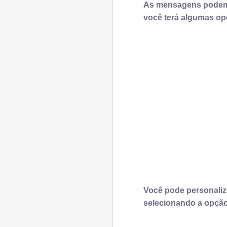
As mensagens podem s
você terá algumas opç
Você pode personaliza
selecionando a opçã