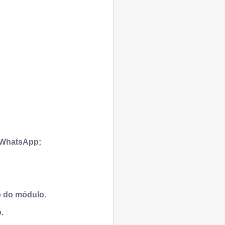
u WhatsApp;
o do módulo.
.