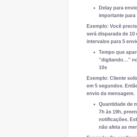
Delay para envi
importante para
Exemplo: Você precis
será disparada de 10 
intervalos para 5 envi
Tempo que apare
“digitando…” n
10s
Exemplo: Cliente sol
em 5 segundos. Então
envio da mensagem.
Quantidade de m
7h às 19h, pree
notificações. E
não afeta as me