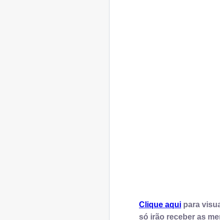
Clique aqui
para visu
só irão receber as m